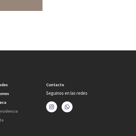
ades
Contacto
Seguinos en las redes
iones
teca
prudencia
ta