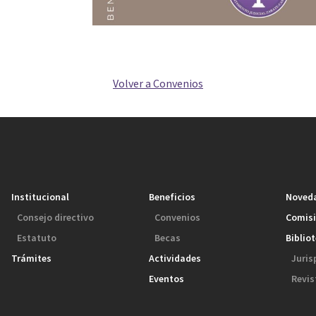
Volver a Convenios
Institucional
Beneficios
Noved
Consejo directivo
Convenios
Comis
Estatuto
Becas
Biblio
Trámites
Actividades
Juris
Eventos
Revis