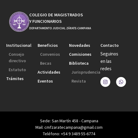
COLEGIO DE MAGISTRADOS
Y FUNCIONARIOS
DEPARTAMENTO JUDICIAL ZÁRATE-CAMPANA
Institucional
Beneficios
Novedades
Contacto
Seguinos
Consejo
Convenios
Comisiones
directivo
en las
Becas
Biblioteca
redes
Estatuto
Actividades
Jurisprudencia
Trámites
Eventos
Revista
Sede: San Martín 458 - Campana
Mail: cmfzaratecampana@gmail.com
Teléfono: +54 9 3489 55-6774