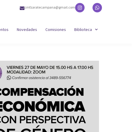
cmfzaratecampana@gmail.com
entos
Novedades
Comisiones
Biblioteca