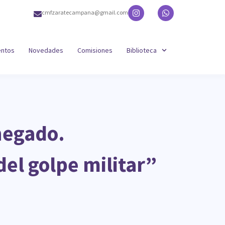
cmfzaratecampana@gmail.com
entos
Novedades
Comisiones
Biblioteca
 negado.
el golpe militar”