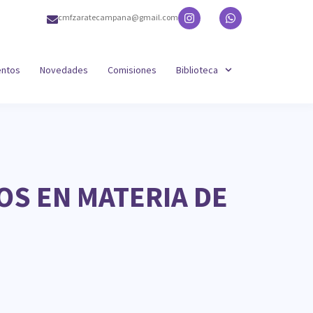
cmfzaratecampana@gmail.com
entos
Novedades
Comisiones
Biblioteca
S EN MATERIA DE