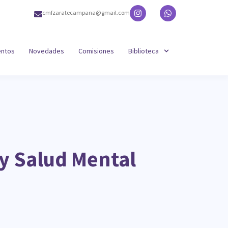
cmfzaratecampana@gmail.com
entos
Novedades
Comisiones
Biblioteca
y Salud Mental